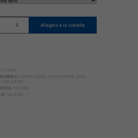
tat
Afegeix a la cistella
nidor
a
G713024
GORIES:
CORSETERIA
,
SOSTENIDOR AMB
 I RELLENO
UETA:
SELENE
CA:
SELENE