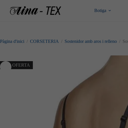
Omet
al
Botiga
contingut
Pàgina d'inici
/
CORSETERIA
/
Sostenidor amb aros i relleno
/
So
10% OFERTA