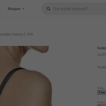
Products
search
Marques
stenidor Aurora C 039
Soste
14,8
Soste
Talla
Color