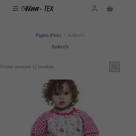
Omet
al
Cistella
contingut
de
la
compra
Pàgina d'inici
/
Ardeco's
Ardeco's
Ordenat
S'estan mostrant 12 resultats
per
més
recent