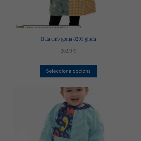
Bata amb goma 8291 girafa
20,90
€
Aquest
Selecciona opcions
producte
té
diverses
variants.
Les
opcions
es
poden
triar
a
la
pàgina
del