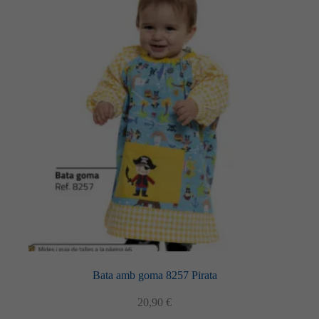
variants.
Les
opcions
es
poden
triar
a
la
pàgina
del
producte
Bata amb goma 8257 Pirata
20,90
€