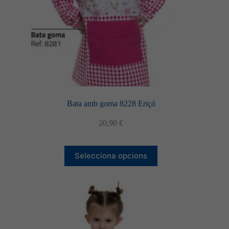
Bata amb goma 8228 Eriçó
20,90
€
Aquest
Selecciona opcions
producte
té
diverses
variants.
Les
opcions
es
poden