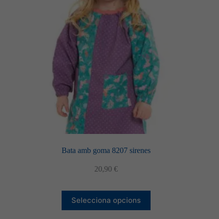
poden
triar
a
la
pàgina
del
producte
Bata amb goma 8207 sirenes
20,90
€
Aquest
Selecciona opcions
producte
té