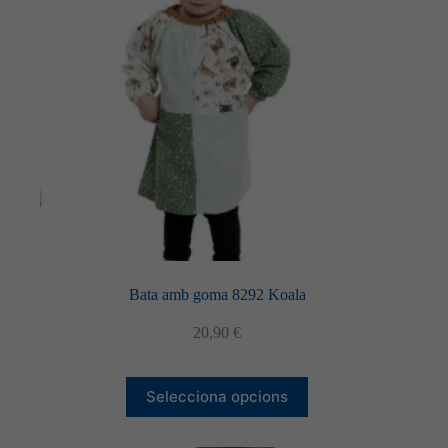
triar
a
la
pàgina
del
producte
Bata amb goma 8292 Koala
20,90
€
Aquest
Selecciona opcions
producte
té
diverses