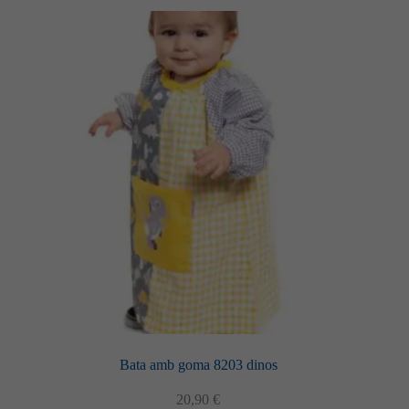
diverses
variants.
Les
opcions
es
poden
triar
a
la
pàgina
del
producte
Bata amb goma 8203 dinos
20,90
€