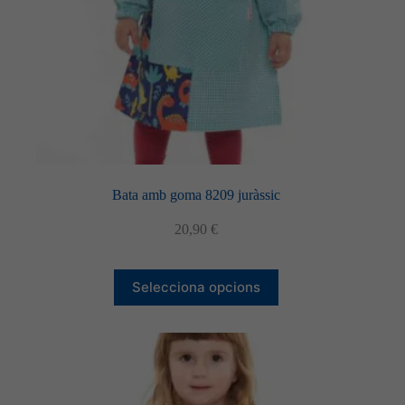
producte
Bata amb goma 8209 juràssic
20,90
€
Aquest
Selecciona opcions
producte
té
diverses
variants.
Les
opcions
es