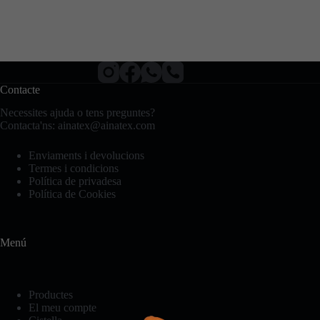
Contacte
Necessites ajuda o tens preguntes?
Contacta'ns:
ainatex@ainatex.com
Enviaments i devolucions
Termes i condicions
Política de privadesa
Política de Cookies
Menú
Productes
El meu compte