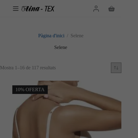
Omet
al
Cistella
contingut
de
la
compra
Pàgina d'inici
/
Selene
Selene
Ordenat
Mostra 1–16 de 117 resultats
per
més
recent
10% OFERTA