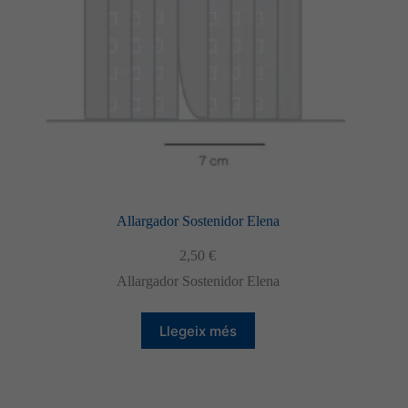
pàgina
del
producte
Allargador Sostenidor Elena
2,50
€
Allargador Sostenidor Elena
Llegeix més