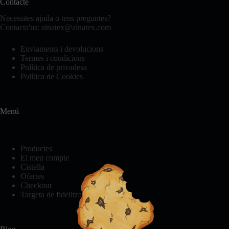
Contacte
es
poden
Necessites ajuda o tens preguntes?
triar
Contacta'ns:
ainatex@ainatex.com
a
la
Enviaments i devolucions
pàgina
Necessàries
Termes i condicions
del
Aquestes
Política de privadesa
producte
cookies no
Política de Cookies
són
opcionals.
Són
necessàries
Menú
perquè el
lloc web
funcioni.
Productes
El meu compte
Cistella
Estadístiques
Ofertes
Per tal que
Checkout
millorem la
Targeta de fidelització
funcionalitat i
l'estructura
del lloc web,
en funció de