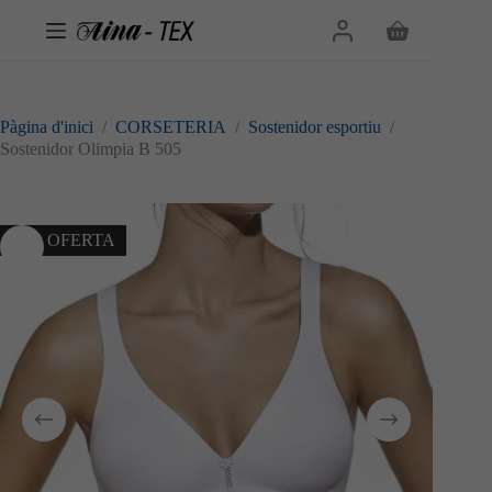
Omet
al
Cistella
contingut
de
la
compra
Pàgina d'inici
/
CORSETERIA
/
Sostenidor esportiu
/
Sostenidor Olimpia B 505
10% OFERTA