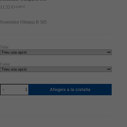
11,52
€
12,80
€
El
El
preu
preu
original
actual
Sostenidor Olimpia B 505
era:
és:
12,80 €.
11,52 €.
Talla
Color
quantitat
Afegeix a la cistella
de
Sostenidor
Olimpia
B
505