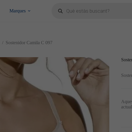
Products
search
Marques
/
Sostenidor Camila C 097
Soste
Soste
Aques
actua