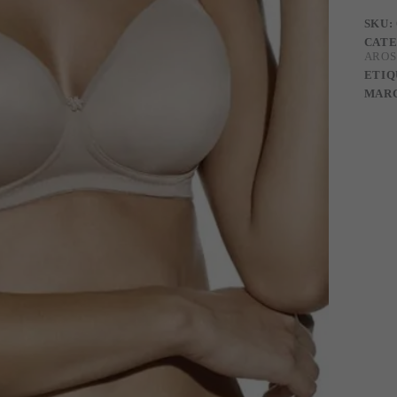
SKU:
CATE
AROS
ETIQ
MAR