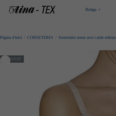
Omet
al
Botiga
contingut
Pàgina d'inici
/
CORSETERIA
/
Sostenidor sense aros i amb relleno
ESGOTAT