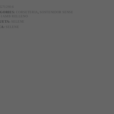
G712916
GORIES:
CORSETERIA
,
SOSTENIDOR SENSE
 I AMB RELLENO
UETA:
SELENE
CA:
SELENE