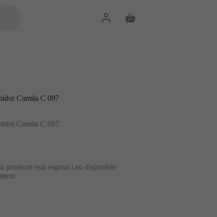
Cistella
de
la
compra
nidor Camila C 097
nidor Camila C 097
t producte està esgotat i no disponible
lment.