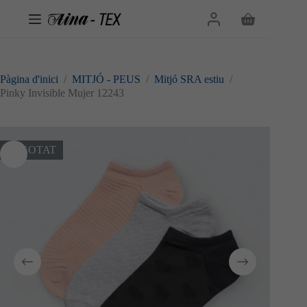
Omet
al
Cistella
contingut
de
la
compra
Pàgina d'inici
/
MITJÓ - PEUS
/
Mitjó SRA estiu
/
Pinky Invisible Mujer 12243
ESGOTAT