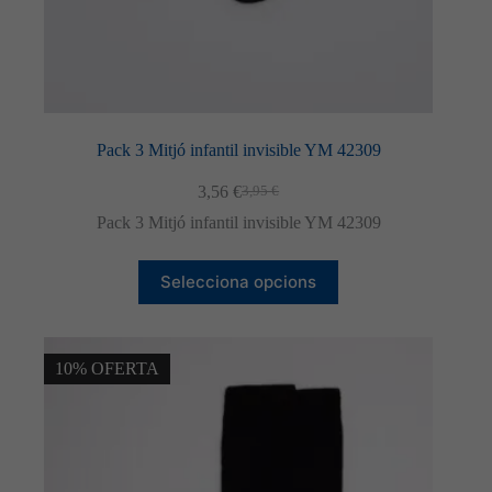
Pack 3 Mitjó infantil invisible YM 42309
3,56
€
3,95
€
El
El
preu
preu
Pack 3 Mitjó infantil invisible YM 42309
original
actual
era:
és:
Aquest
3,95 €.
3,56 €.
Selecciona opcions
producte
té
diverses
variants.
Les
10% OFERTA
opcions
es
poden
triar
a
la