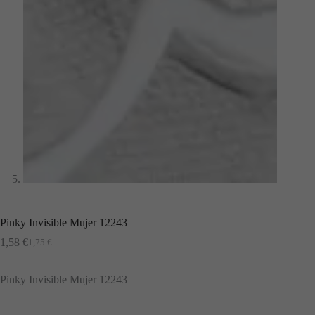
Pinky Invisible Mujer 12243
1,58
€
1,75
€
El
El
preu
preu
original
actual
Pinky Invisible Mujer 12243
era:
és:
1,75 €.
1,58 €.