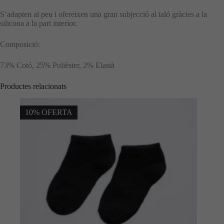
S’adapten al peu i ofereixen una gran subjecció al taló gràcies a la
silicona a la part interior.
Composició:
73% Cotó, 25% Polièster, 2% Elastà
Productes relacionats
10% OFERTA