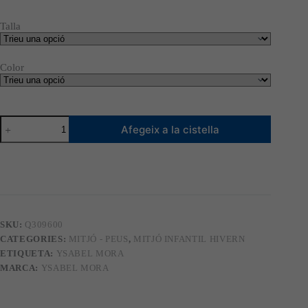
Talla
Color
quantitat
Afegeix a la cistella
de
Mitjó
llarg
infantil
bàsic
YM
2815
SKU:
Q309600
CATEGORIES:
MITJÓ - PEUS
,
MITJÓ INFANTIL HIVERN
ETIQUETA:
YSABEL MORA
MARCA:
YSABEL MORA