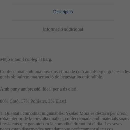
Descripció
Informació addicional
Mitjó infantil col·legial llarg.
Confeccionat amb una novedosa fibra de cotó antial·lèrgic gràcies a les
quals obtindrem una sensació de benestar inconfundible.
Amb puny antipressió. Ideal per a ús diari.
80% Cotó, 17% Polièster, 3% Elastà
1. Qualitat i comoditat inigualables: Ysabel Mora es destaca per oferir
roba interior de la més alta qualitat, confeccionada amb materials suaus
i resistents que garanteixen la comoditat durant tot el dia. Les seves
peces estan dissenyades per adaptar-se perfectament al teu cos,