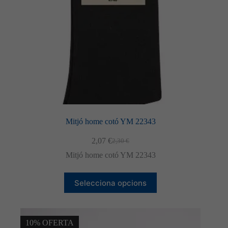
Mitjó home cotó YM 22343
2,07
€
2,30
€
El
El
preu
preu
Mitjó home cotó YM 22343
original
actual
era:
és:
Aquest
2,30 €.
2,07 €.
Selecciona opcions
producte
té
diverses
variants.
Les
10% OFERTA