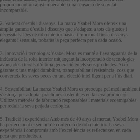
proporcionant un ajust impecable i una sensació de suavitat
incomparable.
2. Varietat d’estils i dissenys: La marca Ysabel Mora ofereix una
àmplia gamma d’estils i dissenys que s’adapten a tots els gustos i
necessitats. Des de roba interior bàsica i funcional fins a dissenys
elegants i sensuals, trobaràs la peça perfecta per a cada ocasió.
3. Innovació i tecnologia: Ysabel Mora es manté a l’avantguarda de la
indústria de la roba interior mitjançant la incorporació de tecnologies
avançades i teixits d’última generació en els seus productes. Això
garanteix una major durabilitat, transpirabilitat i resistència, cosa que
converteix les seves peces en una elecció intel·ligent per a l’ús diari.
4. Sostenibilitat: La marca Ysabel Mora es preocupa pel medi ambient i
s’esforça per adoptar pràctiques sostenibles en la seva producció.
Utilitzen mètodes de fabricació responsables i materials ecoamigables
per reduir la seva petjada ecològica.
5. Tradició i experiència: Amb més de 40 anys al mercat, Ysabel Mora
ha perfeccionat el seu art de confecció de roba interior. La seva
experiència i compromís amb l’excel·lència es reflecteixen en cada
peça que produeixen.