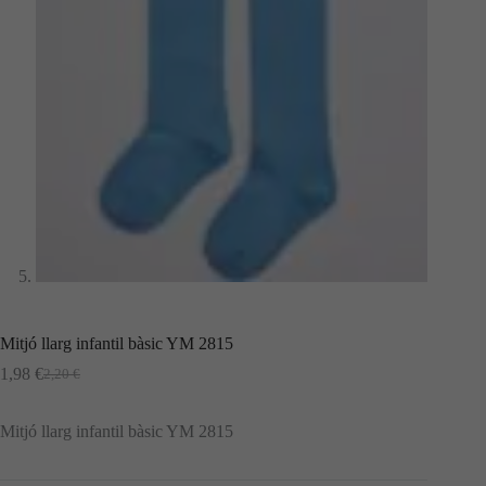
Mitjó llarg infantil bàsic YM 2815
1,98
€
2,20
€
El
El
preu
preu
original
actual
Mitjó llarg infantil bàsic YM 2815
era:
és:
2,20 €.
1,98 €.