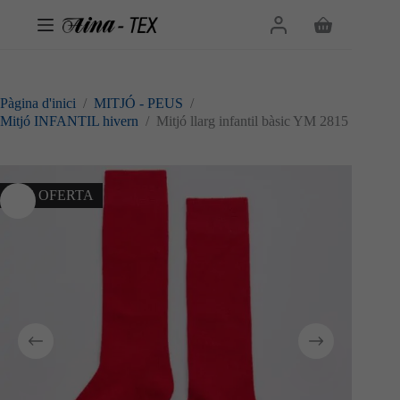
Omet
al
Cistella
contingut
de
la
compra
Pàgina d'inici
/
MITJÓ - PEUS
/
Mitjó INFANTIL hivern
/
Mitjó llarg infantil bàsic YM 2815
10% OFERTA