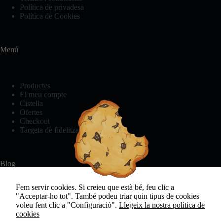
Política de privadesa
producte
mentre visiteu
Política de Cookies
el nostre lloc,
augmenteu les
possibilitats
de veure
Menú
contingut i
ofertes
personalitzats.
Productes
El meu compte
Cistella
Ofertes
Checkout
Targeta de fidelització
Blog
Fem servir cookies. Si creieu que està bé, feu clic a
"Acceptar-ho tot". També podeu triar quin tipus de cookies
Bikini o banyador? Com triar aquest estiu.
voleu fent clic a "Configuració".
Llegeix la nostra política de
Història de la roba interior
cookies
Consells per rentar la roba interior