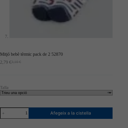
Mitjó bebè tèrmic pack de 2 52870
2,79
€
3,10
€
El
El
preu
preu
original
actual
era:
és:
3,10 €.
2,79 €.
Talla
quantitat
Afegeix a la cistella
de
Mitjó
bebè