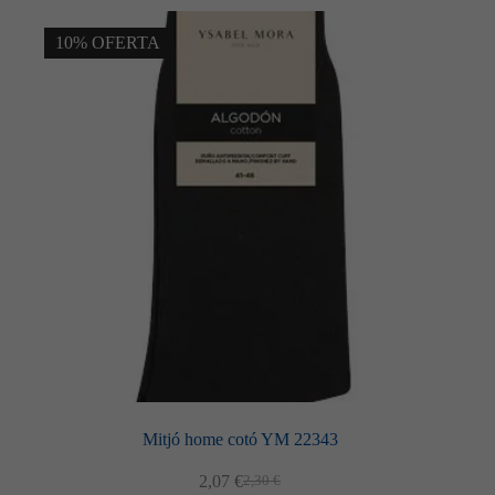
10% OFERTA
Mitjó home cotó YM 22343
2,07
€
2,30
€
El
El