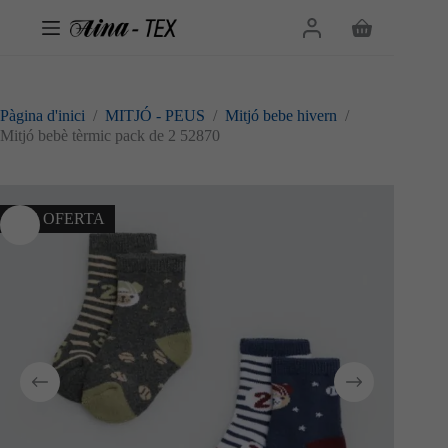
Omet
al
Cistella
contingut
de
la
compra
Pàgina d'inici
/
MITJÓ - PEUS
/
Mitjó bebe hivern
/
Mitjó bebè tèrmic pack de 2 52870
10% OFERTA