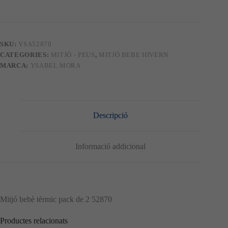
tèrmic
pack
de
2
52870
SKU:
YSA52870
CATEGORIES:
MITJÓ - PEUS
,
MITJÓ BEBE HIVERN
MARCA:
YSABEL MORA
Descripció
Informació addicional
Mitjó bebè tèrmic pack de 2 52870
Productes relacionats