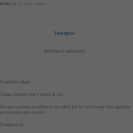
MARCA:
YSABEL MORA
Descripció
Necessàries
Informació addicional
Aquestes
cookies no
són
opcionals.
Són
Essentials adapt.
necessàries
perquè el
lloc web
Tanga còmode que s’ajusta al cos.
funcioni.
Els seus acabats invisibles la fan ideal per fer servir sota roba ajustada
al cos sense que es noti.
Estadístiques
Per tal que
Composició:
millorem la