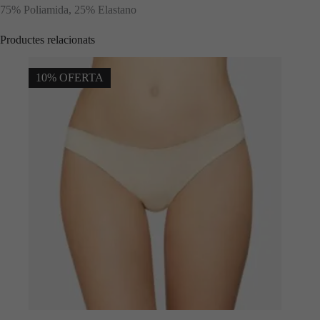
funcionalitat i
75% Poliamida, 25% Elastano
l'estructura
del lloc web,
Productes relacionats
en funció de
com s'utilitza
el lloc web.
10% OFERTA
Experiència
Per tal que el
nostre lloc
web funcioni
de la millor
manera
possible
durant la
vostra visita.
Si rebutges
aquestes
cookies,
alguna
funcionalitat
desapareixerà
del lloc web.