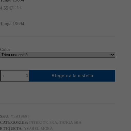
4,55
€
5,05
€
El
El
preu
preu
original
actual
Tanga 19694
era:
és:
5,05 €.
4,55 €.
Color
quantitat
Afegeix a la cistella
de
Tanga
19694
SKU:
YSA19694
CATEGORIES:
INTERIOR SRA
,
TANGA SRA
ETIQUETA:
YSABEL MORA