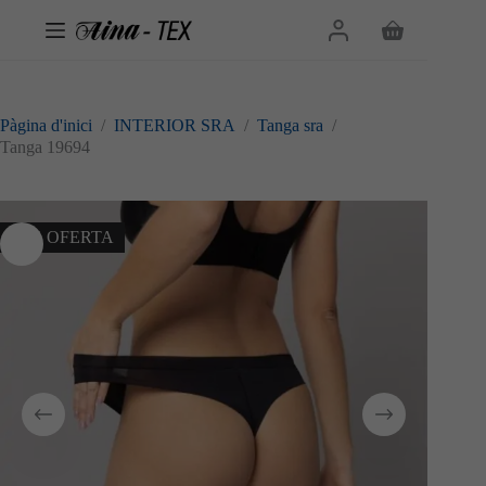
Omet
al
Cistella
contingut
de
la
compra
Pàgina d'inici
/
INTERIOR SRA
/
Tanga sra
/
Tanga 19694
10% OFERTA