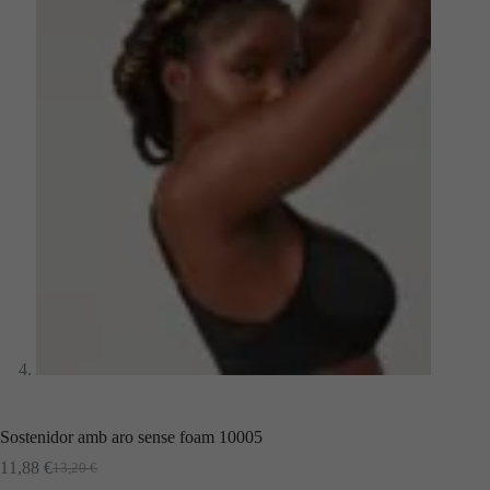
Sostenidor amb aro sense foam 10005
11,88
€
13,20
€
El
El