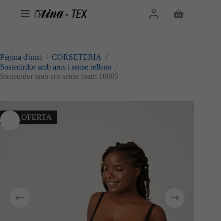
Omet
al
Cistella
contingut
de
la
compra
Pàgina d'inici
/
CORSETERIA
/
Sostenirdor amb aros i sense relleno
/
Sostenidor amb aro sense foam 10005
10% OFERTA