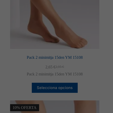
del
producte
Pack 2 minimitja 15den YM 15108
2,65
€
2,95
€
El
El
preu
preu
Pack 2 minimitja 15den YM 15108
original
actual
era:
és:
Aquest
2,95 €.
2,65 €.
Selecciona opcions
producte
té
diverses
variants.
Les
10% OFERTA
opcions