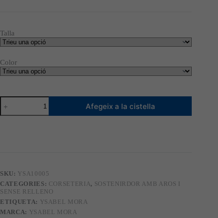
preu
preu
original
actual
era:
és:
13,20 €.
11,88 €.
Talla
Color
quantitat
Afegeix a la cistella
de
Sostenidor
amb
aro
sense
foam
10005
SKU:
YSA10005
CATEGORIES:
CORSETERIA
,
SOSTENIRDOR AMB AROS I
SENSE RELLENO
ETIQUETA:
YSABEL MORA
MARCA:
YSABEL MORA