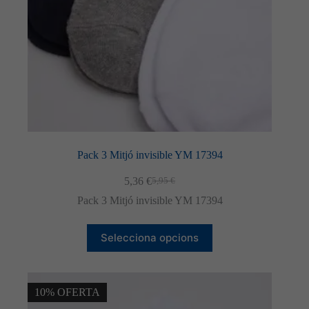
del
producte
Pack 3 Mitjó invisible YM 17394
5,36
€
5,95
€
El
El
preu
preu
Pack 3 Mitjó invisible YM 17394
original
actual
era:
és:
Aquest
5,95 €.
5,36 €.
Selecciona opcions
producte
té
diverses
variants.
Les
10% OFERTA
opcions