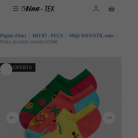
Omet
al
Cistella
contingut
de
la
compra
Pàgina d'inici
/
MITJÓ - PEUS
/
Mitjó INFANTIL estiu
/
Pinky invisible infantil 02948
10% OFERTA