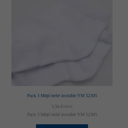
es
poden
triar
a
la
pàgina
del
producte
Pack 3 Mitjó bebé invisible YM 52305
3,56
€
3,95
€
El
El
preu
preu
Pack 3 Mitjó bebé invisible YM 52305
original
actual
era:
és:
Necessàries
Aquest