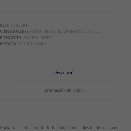
infantil
02948
SKU:
YSA02948
CATEGORIES:
MITJÓ - PEUS
,
MITJÓ INFANTIL ESTIU
ETIQUETA:
YSABEL MORA
MARCA:
YSABEL MORA
Descripció
Informació addicional
Sockarrats Collection for kids. Pinkies invisibles tejidos en suave