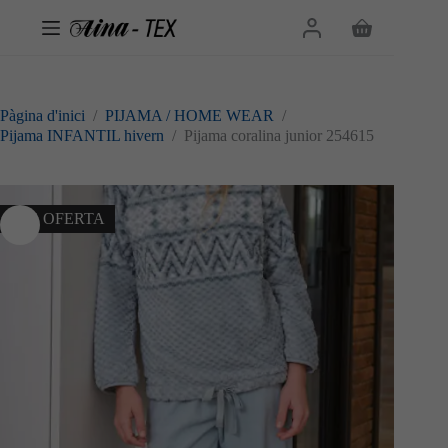
Omet
al
Cistella
contingut
de
la
compra
Pàgina d'inici
/
PIJAMA / HOME WEAR
/
Pijama INFANTIL hivern
/
Pijama coralina junior 254615
20% OFERTA