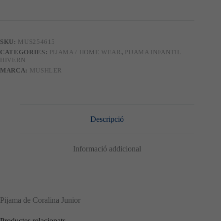
junior
254615
SKU:
MUS254615
CATEGORIES:
PIJAMA / HOME WEAR
,
PIJAMA INFANTIL
HIVERN
MARCA:
MUSHLER
Descripció
Informació addicional
Pijama de Coralina Junior
Productes relacionats