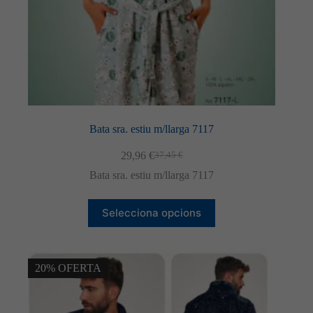
Bata sra. estiu m/llarga 7117
29,96
€
37,45
€
El
El
preu
preu
Bata sra. estiu m/llarga 7117
original
actual
era:
és:
Aquest
37,45 €.
29,96 €.
Selecciona opcions
producte
té
diverses
variants.
Les
20% OFERTA
opcions
es
poden