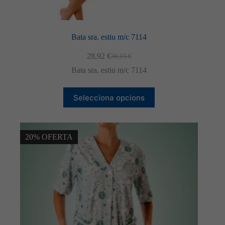
Bata sra. estiu m/c 7114
28,92
€
36,15
€
El
El
preu
preu
Bata sra. estiu m/c 7114
original
actual
era:
és:
Aquest
36,15 €.
28,92 €.
Selecciona opcions
producte
té
diverses
variants.
Les
20% OFERTA
opcions
es
poden
triar
a
la
pàgina
del
producte