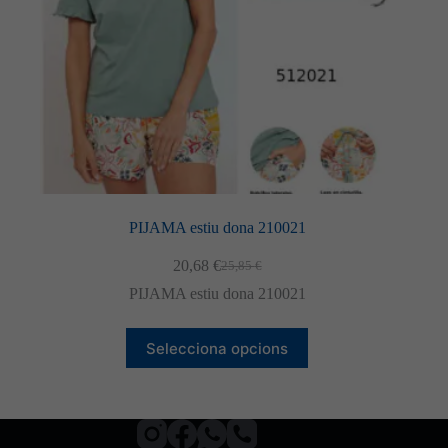
del
producte
PIJAMA estiu dona 210021
20,68
€
25,85
€
El
El
preu
preu
PIJAMA estiu dona 210021
original
actual
era:
és:
Aquest
25,85 €.
20,68 €.
Selecciona opcions
producte
té
diverses
variants.
Les
opcions