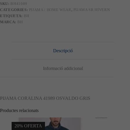
SKU:
BH41989
CATEGORIES:
PIJAMA / HOME WEAR
,
PIJAMA SR HIVERN
ETIQUETA:
BH
MARCA:
BH
Descripció
Informació addicional
PIJAMA CORALINA 41989 OSVALDO GRIS
Productes relacionats
20% OFERTA