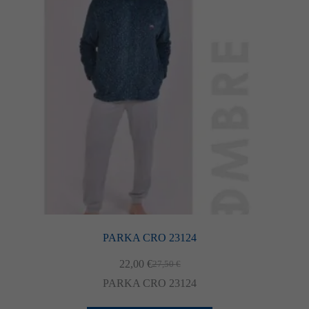
PARKA CRO 23124
22,00
€
27,50
€
El
El
preu
preu
PARKA CRO 23124
original
actual
era:
és: