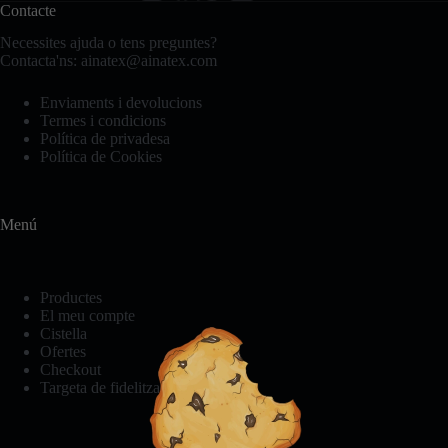
Contacte
es
poden
Necessites ajuda o tens preguntes?
triar
Contacta'ns:
ainatex@ainatex.com
a
la
Enviaments i devolucions
pàgina
Termes i condicions
del
Política de privadesa
producte
Política de Cookies
Menú
Productes
El meu compte
Cistella
Ofertes
Checkout
Targeta de fidelització