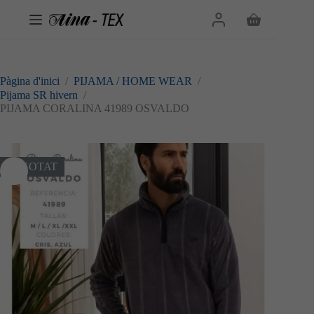
Omet
al
Cistella
contingut
de
la
compra
Pàgina d'inici
/
PIJAMA / HOME WEAR
/
Pijama SR hivern
/
PIJAMA CORALINA 41989 OSVALDO
ESGOTAT