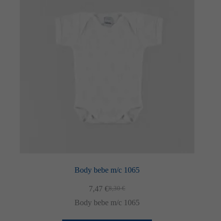
Body bebe m/c 1065
7,47
€
8,30
€
El
El
preu
preu
Body bebe m/c 1065
original
actual
era:
és: