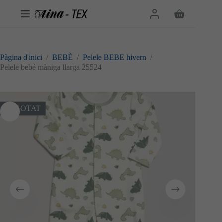
Omet
al
Cistella
contingut
de
la
compra
Pàgina d'inici
/
BEBÈ
/
Pelele BEBE hivern
/
Pelele bebé màniga llarga 25524
ESGOTAT