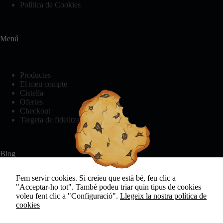
Política de Cookies
Menú
Productes
El meu compte
Cistella
Ofertes
Checkout
Targeta de fidelització
Necessàries
Aquestes
cookies no
Blog
són
opcionals.
Són
Fem servir cookies. Si creieu que està bé, feu clic a
necessàries
"Acceptar-ho tot". També podeu triar quin tipus de cookies
Bikini o banyador? Com triar aquest estiu.
perquè el
voleu fent clic a "Configuració".
Llegeix la nostra política de
Història de la roba interior
lloc web
cookies
Consells per rentar la roba interior
funcioni.
El secret per a un son reparador: Pijama de cotó +