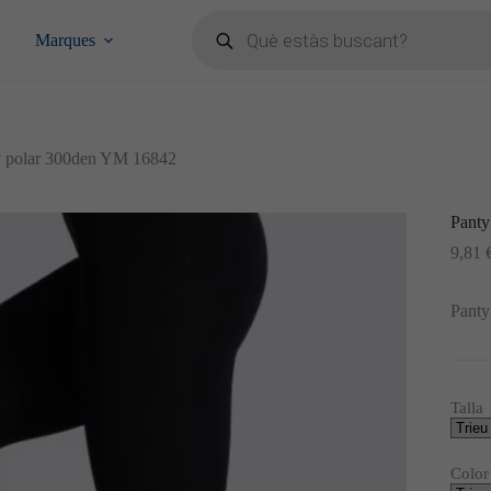
Products
search
Marques
y polar 300den YM 16842
Panty
9,81
Panty
Talla
Color