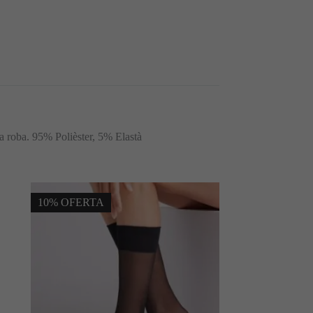
la roba. 95% Polièster, 5% Elastà
10% OFERTA