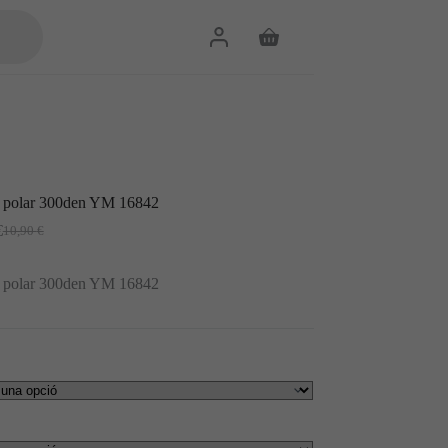
Cistella
de
la
compra
 polar 300den YM 16842
€
10,90
€
El
El
preu
preu
original
actual
 polar 300den YM 16842
era:
és:
10,90 €.
9,81 €.