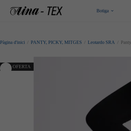
Omet
al
Botiga
contingut
Pàgina d'inici
/
PANTY, PICKY, MITGES
/
Leotardo SRA
/
Pant
10% OFERTA