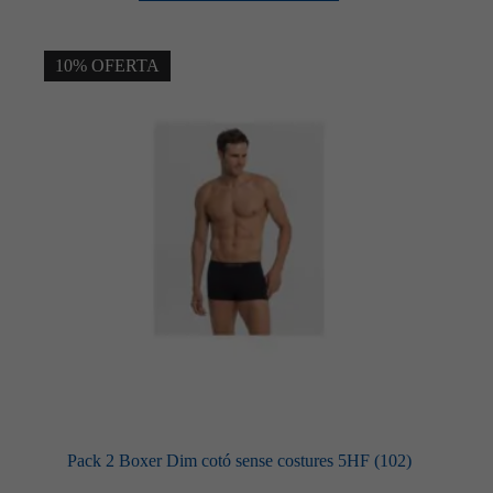
té
diverses
variants.
Les
10% OFERTA
opcions
es
poden
triar
a
la
pàgina
del
producte
Pack 2 Boxer Dim cotó sense costures 5HF (102)