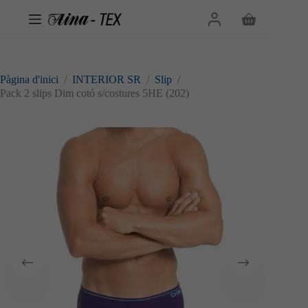
Omet
al
Cistella
contingut
de
la
compra
Pàgina d'inici
/
INTERIOR SR
/
Slip
/
Pack 2 slips Dim cotó s/costures 5HE (202)