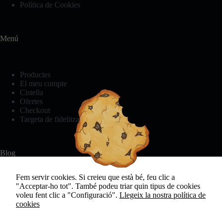
Política de Cookies
Menú
Productes
El meu compte
Cistella
Ofertes
Checkout
Targeta de fidelització
Necessàries
Aquestes
cookies no
Blog
són
opcionals.
Són
Fem servir cookies. Si creieu que està bé, feu clic a
necessàries
"Acceptar-ho tot". També podeu triar quin tipus de cookies
Bikini o banyador? Com triar aquest estiu.
perquè el
voleu fent clic a "Configuració".
Llegeix la nostra política de
Història de la roba interior
lloc web
cookies
Consells per rentar la roba interior
funcioni.
El secret per a un son reparador: Pijama de cotó +