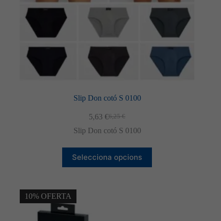
Slip Don cotó S 0100
5,63
€
6,25
€
El
El
preu
preu
Slip Don cotó S 0100
original
actual
era:
és:
Aquest
6,25 €.
5,63 €.
Selecciona opcions
producte
té
diverses
variants.
Les
10% OFERTA
opcions
es