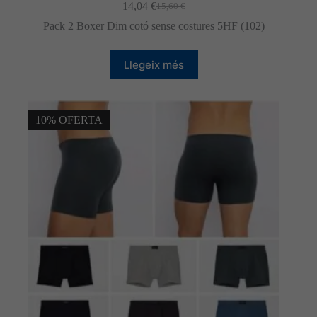
14,04
€
15,60
€
El
El
preu
preu
Pack 2 Boxer Dim cotó sense costures 5HF (102)
original
actual
era:
és:
15,60 €.
14,04 €.
Llegeix més
10% OFERTA