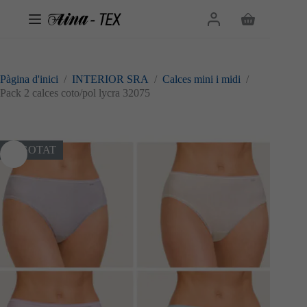
Omet
al
Cistella
contingut
de
la
compra
Pàgina d'inici
/
INTERIOR SRA
/
Calces mini i midi
/
Pack 2 calces coto/pol lycra 32075
ESGOTAT