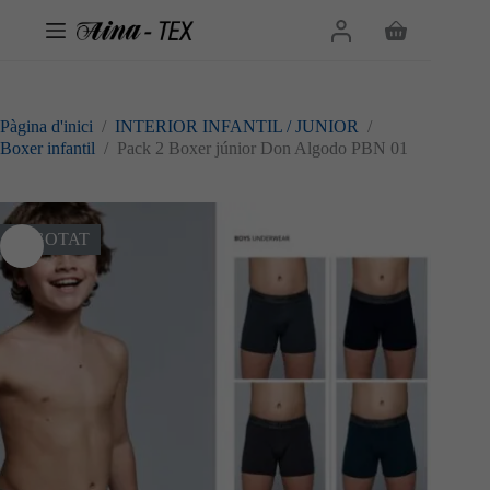
Omet
al
Cistella
contingut
de
la
compra
Pàgina d'inici
/
INTERIOR INFANTIL / JUNIOR
/
Boxer infantil
/
Pack 2 Boxer júnior Don Algodo PBN 01
ESGOTAT