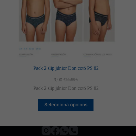
del
producte
Pack 2 slip júnior Don cotó PS 82
9,90
€
11,00
€
El
El
preu
preu
Pack 2 slip júnior Don cotó PS 82
original
actual
era:
és:
Aquest
11,00 €.
9,90 €.
Selecciona opcions
producte
té
diverses
variants.
Les
opcions