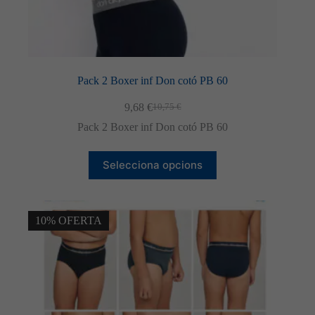
Pack 2 Boxer inf Don cotó PB 60
9,68
€
10,75
€
El
El
preu
preu
Pack 2 Boxer inf Don cotó PB 60
original
actual
era:
és:
Aquest
10,75 €.
9,68 €.
Selecciona opcions
producte
té
diverses
variants.
Les
10% OFERTA
opcions
es
poden
triar
a
la
pàgina