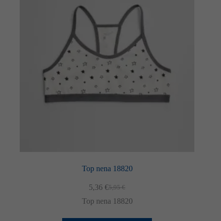
Top nena 18820
5,36
€
5,95
€
El
El
preu
preu
Top nena 18820
original
actual
era:
és: