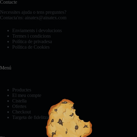
Contacte
es
poden
Necessites ajuda o tens preguntes?
triar
Contacta'ns:
ainatex@ainatex.com
a
la
Enviaments i devolucions
pàgina
Termes i condicions
del
Política de privadesa
producte
Política de Cookies
Menú
Productes
El meu compte
Cistella
Ofertes
Checkout
Targeta de fidelització