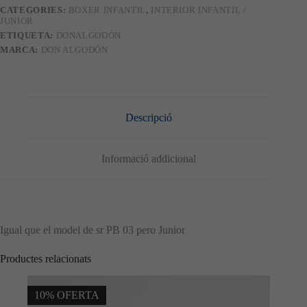
CATEGORIES:
BOXER INFANTIL
,
INTERIOR INFANTIL /
JUNIOR
ETIQUETA:
DONALGODÓN
MARCA:
DON ALGODÓN
Descripció
Informació addicional
Igual que el model de sr PB 03 pero Junior
Productes relacionats
10% OFERTA