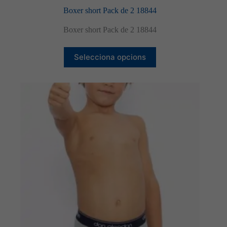
Boxer short Pack de 2 18844
Boxer short Pack de 2 18844
Aquest
Selecciona opcions
producte
té
diverses
variants.
Les
opcions
es
poden
triar
a
la
pàgina
del
producte