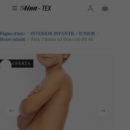
Omet
al
Cistella
contingut
de
la
compra
Pàgina d'inici
/
INTERIOR INFANTIL / JUNIOR
/
Boxer infantil
/
Pack 2 Boxer inf Don cotó PB 60
10% OFERTA