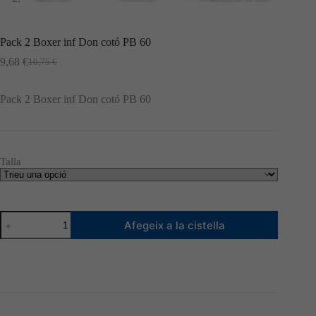
Pack 2 Boxer inf Don cotó PB 60
9,68
€
10,75
€
El
El
preu
preu
original
actual
Pack 2 Boxer inf Don cotó PB 60
era:
és:
10,75 €.
9,68 €.
Talla
quantitat
Afegeix a la cistella
de
Pack
2
Boxer
inf
Don
cotó
PB