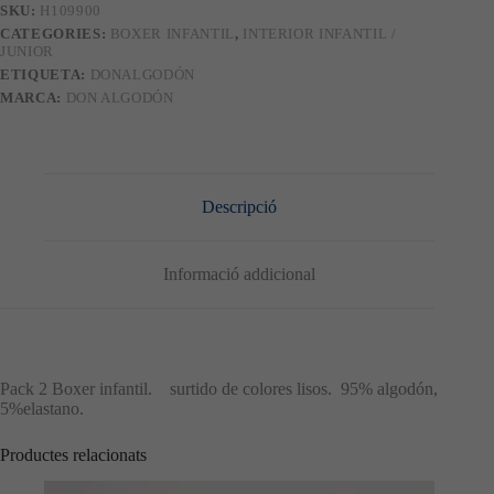
SKU:
H109900
60
CATEGORIES:
BOXER INFANTIL
,
INTERIOR INFANTIL /
JUNIOR
ETIQUETA:
DONALGODÓN
MARCA:
DON ALGODÓN
Descripció
Informació addicional
Pack 2 Boxer infantil. surtido de colores lisos. 95% algodón,
5%elastano.
Productes relacionats