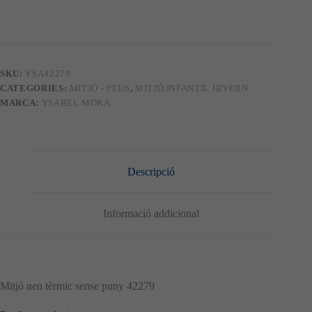
nen
tèrmic
sense
puny
42279
SKU:
YSA42279
CATEGORIES:
MITJÓ - PEUS
,
MITJÓ INFANTIL HIVERN
MARCA:
YSABEL MORA
Descripció
Informació addicional
Mitjó nen tèrmic sense puny 42279