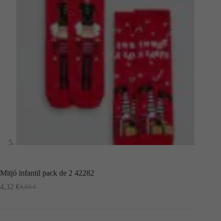
Mitjó infantil pack de 2 42282
4,32
€
4,80
€
El
El
preu
preu
original
actual
era:
és: