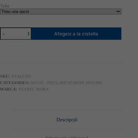
4,80 €.
4,32 €.
Talla
quantitat
Afegeix a la cistella
de
Mitjó
infantil
pack
de
2
42282
SKU:
YSA42282
CATEGORIES:
MITJÓ - PEUS
,
MITJÓ BEBE HIVERN
MARCA:
YSABEL MORA
Descripció