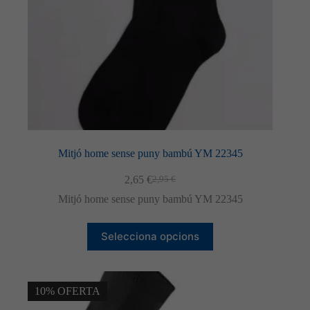
del
producte
Mitjó home sense puny bambú YM 22345
2,65
€
2,95
€
El
El
preu
preu
Mitjó home sense puny bambú YM 22345
original
actual
era:
és:
Aquest
2,95 €.
2,65 €.
Selecciona opcions
producte
té
diverses
variants.
Les
10% OFERTA
opcions