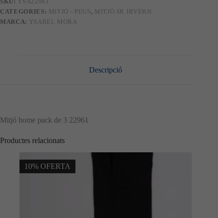
SKU:
YSA22961
CATEGORIES:
MITJÓ - PEUS
,
MITJÓ SR HIVERN
MARCA:
YSABEL MORA
Descripció
Mitjó home pack de 3 22961
Productes relacionats
10% OFERTA