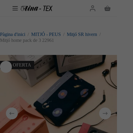
Omet
al
Cistella
contingut
de
la
compra
Pàgina d'inici
/
MITJÓ - PEUS
/
Mitjó SR hivern
/
Mitjó home pack de 3 22961
10% OFERTA