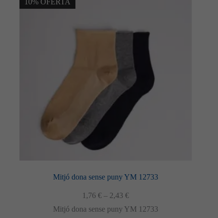
Les
10% OFERTA
opcions
es
poden
triar
a
la
pàgina
del
producte
Mitjó dona sense puny YM 12733
Interval
1,76
€
–
2,43
€
de
Mitjó dona sense puny YM 12733
preus: