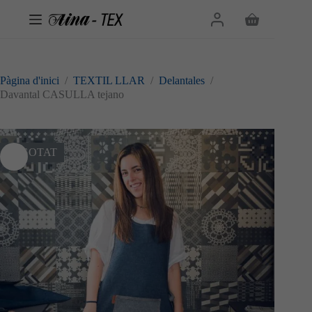
Omet
al
Cistella
contingut
de
la
compra
Pàgina d'inici
/
TEXTIL LLAR
/
Delantales
/
Davantal CASULLA tejano
ESGOTAT