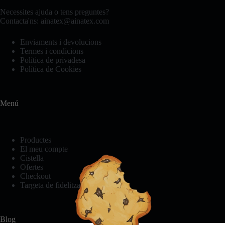
Necessites ajuda o tens preguntes?
Contacta'ns:
ainatex@ainatex.com
Enviaments i devolucions
Termes i condicions
Política de privadesa
Política de Cookies
Menú
Productes
El meu compte
Cistella
Ofertes
Checkout
Targeta de fidelització
Blog