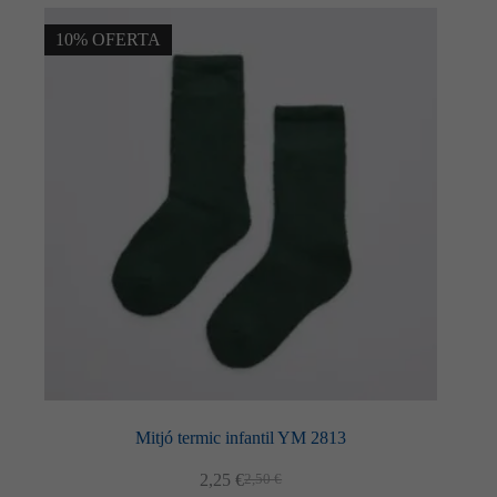
10% OFERTA
Mitjó termic infantil YM 2813
2,25
€
2,50
€
El
El