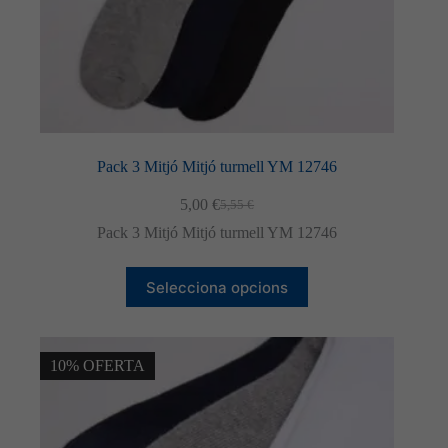
Pack 3 Mitjó Mitjó turmell YM 12746
5,00
€
5,55
€
El
El
preu
preu
Pack 3 Mitjó Mitjó turmell YM 12746
original
actual
era:
és:
Aquest
5,55 €.
5,00 €.
Selecciona opcions
producte
té
diverses
variants.
Les
10% OFERTA
opcions
es
poden
triar