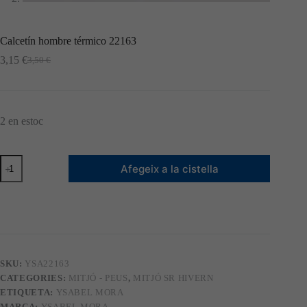
Calcetín hombre térmico 22163
3,15
€
3,50
€
El
El
preu
preu
original
actual
era:
és:
3,50 €.
3,15 €.
2 en estoc
quantitat
Afegeix a la cistella
de
Calcetín
hombre
térmico
22163
SKU:
YSA22163
CATEGORIES:
MITJÓ - PEUS
,
MITJÓ SR HIVERN
ETIQUETA:
YSABEL MORA
MARCA:
YSABEL MORA