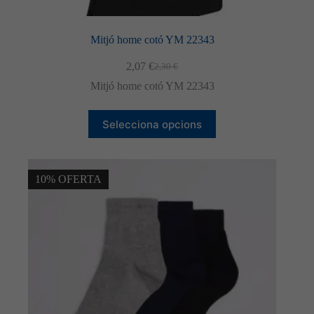
Mitjó home cotó YM 22343
2,07
€
2,30
€
El
El
preu
preu
Mitjó home cotó YM 22343
original
actual
era:
és:
Aquest
2,30 €.
2,07 €.
Selecciona opcions
producte
té
diverses
variants.
Les
10% OFERTA
opcions
es
poden
triar
a
la
pàgina
del
producte