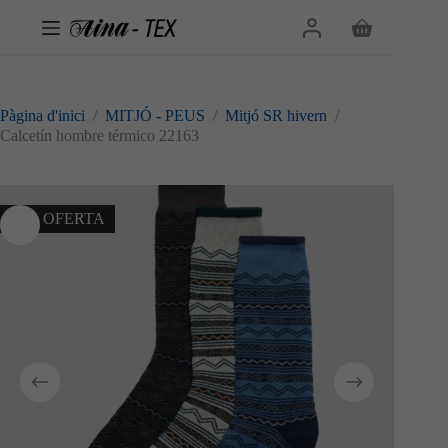
Omet
al
Cistella
contingut
de
la
compra
Pàgina d'inici
/
MITJÓ - PEUS
/
Mitjó SR hivern
/
Calcetín hombre térmico 22163
10% OFERTA