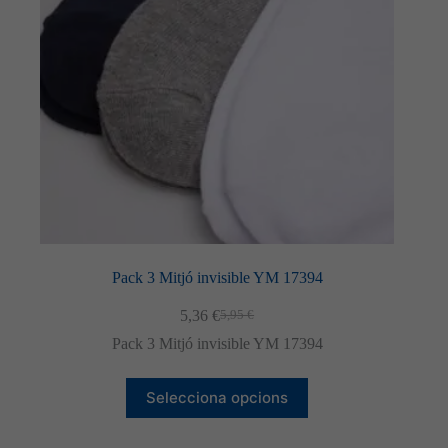
a
la
pàgina
del
producte
Pack 3 Mitjó invisible YM 17394
5,36
€
5,95
€
El
El
preu
preu
Pack 3 Mitjó invisible YM 17394
original
actual
era:
és:
Aquest
5,95 €.
5,36 €.
Selecciona opcions
producte
té
diverses