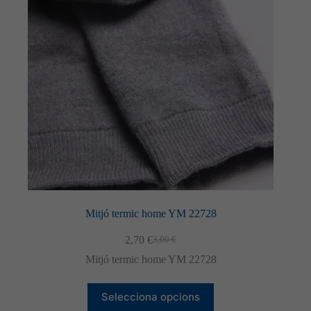
poden
triar
a
la
pàgina
del
producte
Mitjó termic home YM 22728
2,70
€
3,00
€
El
El
preu
preu
Necessàries
Mitjó termic home YM 22728
original
actual
Aquestes
era:
és:
cookies no
Aquest
3,00 €.
2,70 €.
Selecciona opcions
són
producte
opcionals.