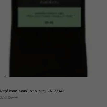
Mitjó home bambú sense puny YM 22347
2,16
€
2,40
€
El
El
preu
preu