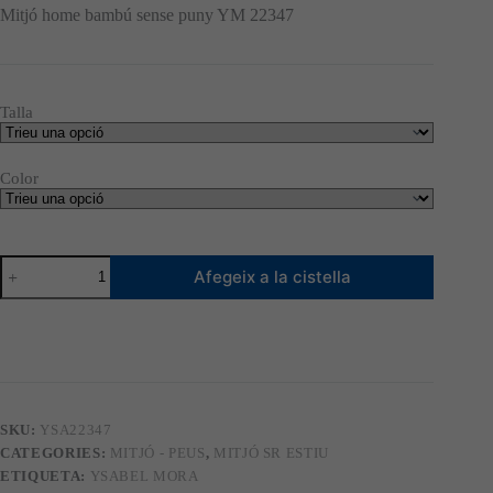
original
actual
Mitjó home bambú sense puny YM 22347
era:
és:
2,40 €.
2,16 €.
Talla
Color
quantitat
Afegeix a la cistella
de
Mitjó
home
bambú
sense
puny
YM
22347
SKU:
YSA22347
CATEGORIES:
MITJÓ - PEUS
,
MITJÓ SR ESTIU
ETIQUETA:
YSABEL MORA