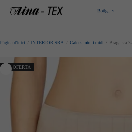
Omet
al
Botiga
contingut
Pàgina d'inici
/
INTERIOR SRA
/
Calces mini i midi
/
Braga sra 3
10% OFERTA