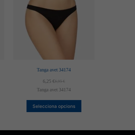
Tanga avet 34174
6,25
€
6,95
€
El
El
preu
preu
Tanga avet 34174
original
actual
era:
és:
Aquest
6,95 €.
6,25 €.
Selecciona opcions
producte
té
diverses
variants.
Les
opcions