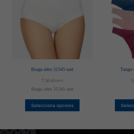
Braga altes 31345 surt
Tanga 
7,56
€
3
8,40
€
El
El
preu
preu
Braga altes 31345 surt
original
actual
era:
és:
Aquest
8,40 €.
7,56 €.
Selecciona opcions
Selec
producte
té
diverses
variants.
Les
opcions