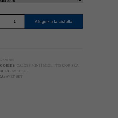
tat
Afegeix a la cistella
5
G220200
GORIES:
CALCES MINI I MIDI
,
INTERIOR SRA
UETA:
AVET SET
CA:
AVET SET