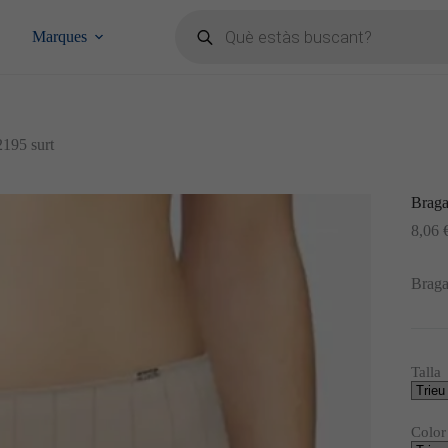
Products
search
Marques
2195 surt
Braga
8,06
Braga
Talla
Color