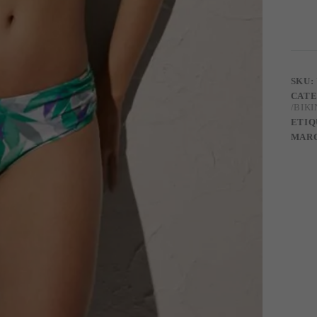
8258
SKU:
CATE
/BIKI
ETIQ
MAR