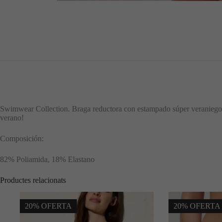
Swimwear Collection. Braga reductora con estampado súper veraniego y tr
verano!
Composición:
82% Poliamida, 18% Elastano
Productes relacionats
20% OFERTA
20% OFERTA