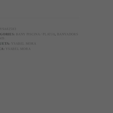
3
YSA82583
GORIES:
BANY PISCINA / PLATJA
,
BANYADORS
NIS
UETA:
YSABEL MORA
CA:
YSABEL MORA