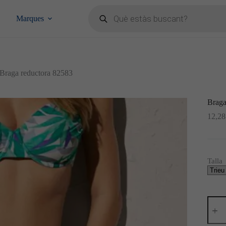
Products
search
Marques
Braga reductora 82583
Braga
12,2
Talla
quanti
de
Braga
reduc