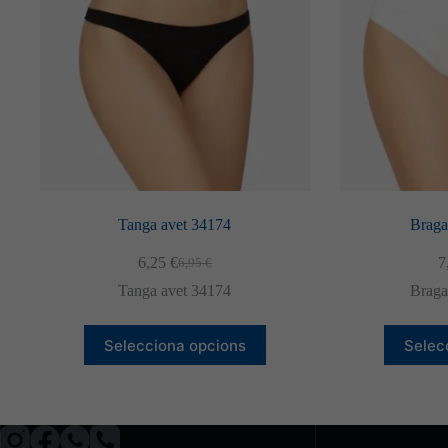
Tanga avet 34174
Braga
6,25
€
7
6,95
€
El
El
preu
preu
Tanga avet 34174
Braga
original
actual
era:
és:
Aquest
6,95 €.
6,25 €.
Selecciona opcions
Selec
producte
té
diverses
variants.
Les
opcions