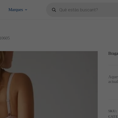
Products
search
Marques
 10605
Braga
Aques
actua
SKU:
CATE