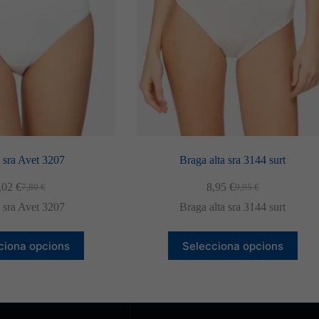
 sra Avet 3207
Braga alta sra 3144 surt
,02
€
8,95
€
7,80
€
9,95
€
El
El
El
El
preu
preu
preu
preu
 sra Avet 3207
Braga alta sra 3144 surt
original
actual
original
actual
era:
és:
era:
és:
Aquest
Aquest
7,80 €.
7,02 €.
9,95 €.
8,95 €.
ciona opcions
Selecciona opcions
producte
producte
té
té
diverses
diverses
variants.
variants.
Les
Les
opcions
opcions