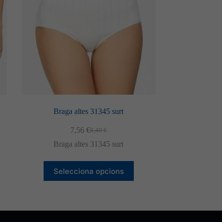
Braga altes 31345 surt
7,56
€
8,40
€
El
El
preu
preu
Braga altes 31345 surt
original
actual
era:
és:
Aquest
8,40 €.
7,56 €.
Selecciona opcions
producte
té
diverses
variants.
Les
opcions