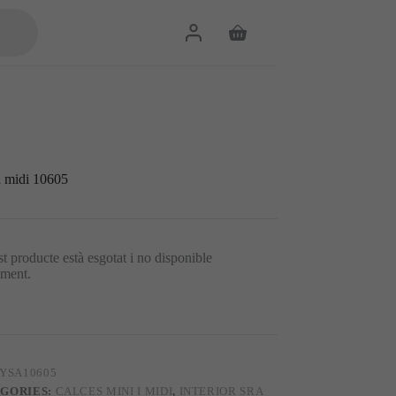
Cistella
de
la
compra
 midi 10605
t producte està esgotat i no disponible
lment.
YSA10605
GORIES:
CALCES MINI I MIDI
,
INTERIOR SRA