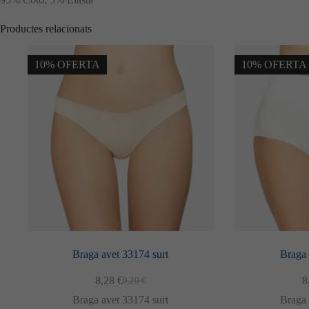
Productes relacionats
10% OFERTA
10% OFERTA
Braga avet 33174 surt
Braga 
8,28
€
8
9,20
€
El
El
preu
preu
Braga avet 33174 surt
Braga 