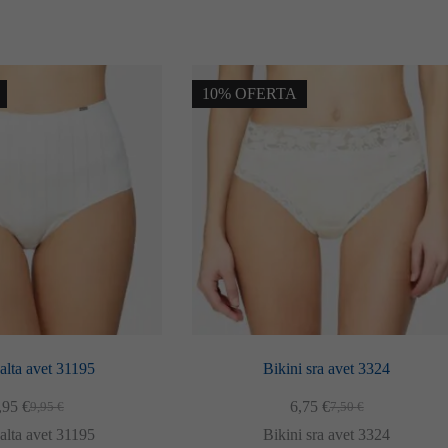
10% OFERTA
alta avet 31195
Bikini sra avet 3324
,95
€
6,75
€
9,95
€
7,50
€
El
El
El
El
preu
preu
preu
preu
alta avet 31195
Bikini sra avet 3324