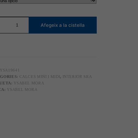
tat
Afegeix a la cistella
1
YSA19641
GORIES:
CALCES MINI I MIDI
,
INTERIOR SRA
UETA:
YSABEL MORA
CA:
YSABEL MORA