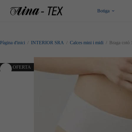
Omet
al
Botiga
contingut
Pàgina d'inici
/
INTERIOR SRA
/
Calces mini i midi
/
Braga cotó
10% OFERTA