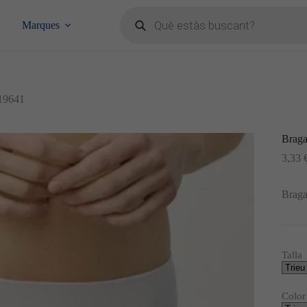
Products
search
Marques
 19641
Braga
3,33
Braga
Talla
Color