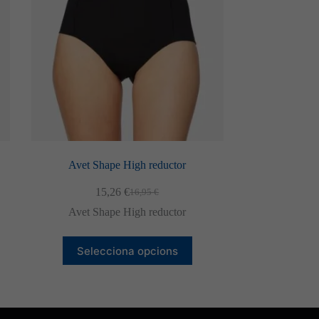
Avet Shape High reductor
15,26
€
16,95
€
El
El
preu
preu
Avet Shape High reductor
original
actual
era:
és:
Aquest
16,95 €.
15,26 €.
Selecciona opcions
producte
té
diverses
variants.
Les
opcions