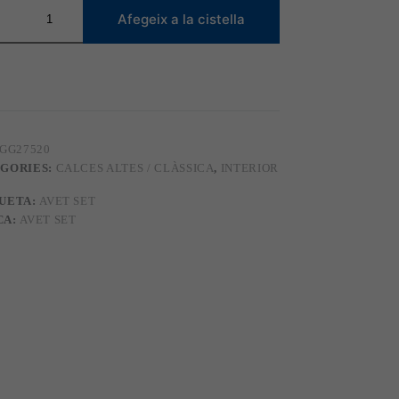
tat
Afegeix a la cistella
0
GG27520
GORIES:
CALCES ALTES / CLÀSSICA
,
INTERIOR
UETA:
AVET SET
CA:
AVET SET