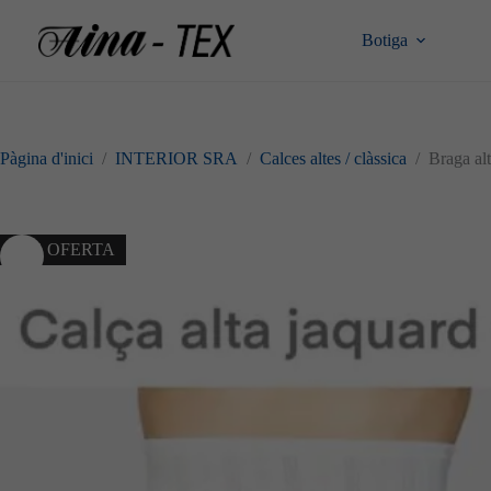
Omet
al
Botiga
contingut
Pàgina d'inici
/
INTERIOR SRA
/
Calces altes / clàssica
/
Braga al
10% OFERTA