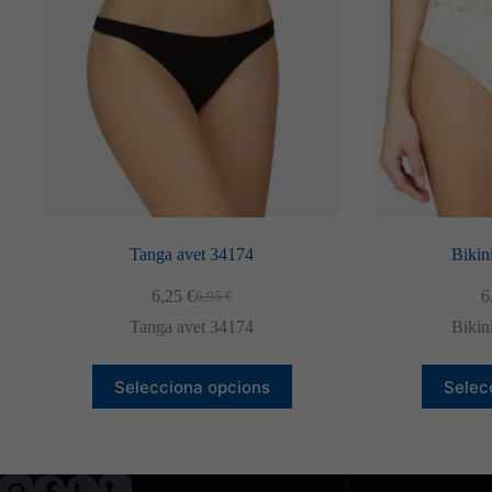
Tanga avet 34174
Bikin
6,25
€
6
6,95
€
El
El
preu
preu
Tanga avet 34174
Bikin
original
actual
era:
és:
Aquest
6,95 €.
6,25 €.
Selecciona opcions
Selec
producte
té
diverses
variants.
Les
opcions