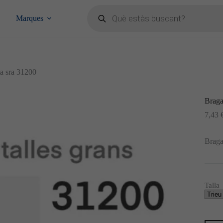
Products
search
Marques
ta sra 31200
Braga
7,43
Braga
Talla