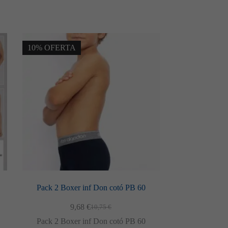
10% OFERTA
Pack 2 Boxer inf Don cotó PB 60
9,68
€
10,75
€
El
El
preu
preu
Pack 2 Boxer inf Don cotó PB 60