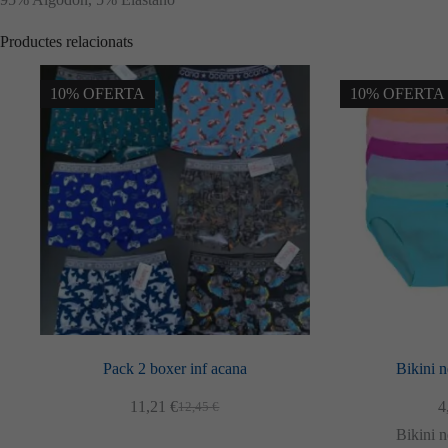
Productes relacionats
10% OFERTA
10% OFERTA
Pack 2 boxer inf acana
Bikini 
11,21
€
4
12,45
€
El
El
preu
preu
Bikini 