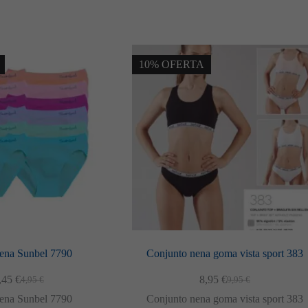
10% OFERTA
nena Sunbel 7790
Conjunto nena goma vista sport 383
,45
€
8,95
€
4,95
€
9,95
€
El
El
El
El
preu
preu
preu
preu
nena Sunbel 7790
Conjunto nena goma vista sport 383