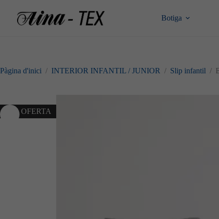
Omet
al
Botiga
contingut
Pàgina d'inici
/
INTERIOR INFANTIL / JUNIOR
/
Slip infantil
/
10% OFERTA