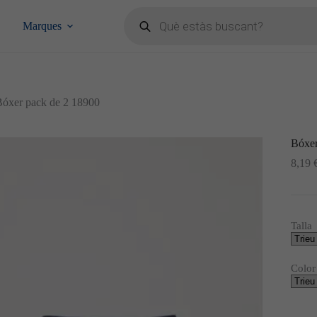
Products
search
Marques
Bóxer pack de 2 18900
Bóxer
8,19
Talla
Color