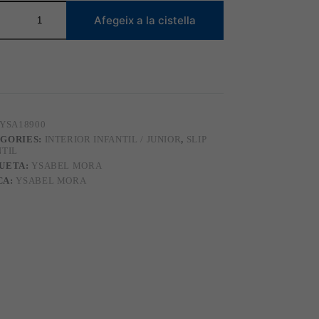
tat
Afegeix a la cistella
0
YSA18900
GORIES:
INTERIOR INFANTIL / JUNIOR
,
SLIP
NTIL
UETA:
YSABEL MORA
CA:
YSABEL MORA