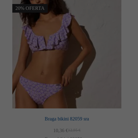
20% OFERTA
Braga bikini 82059 sra
10,36
€
12,95
€
El
El