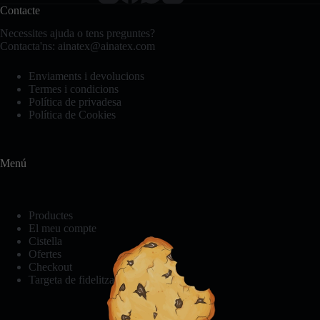
opcions
Contacte
es
poden
Necessites ajuda o tens preguntes?
triar
Contacta'ns:
ainatex@ainatex.com
a
la
Enviaments i devolucions
pàgina
Necessàries
Termes i condicions
del
Aquestes
Política de privadesa
producte
cookies no
Política de Cookies
són
opcionals.
Són
necessàries
Menú
perquè el
lloc web
funcioni.
Productes
El meu compte
Cistella
Estadístiques
Ofertes
Per tal que
Checkout
millorem la
Targeta de fidelització
funcionalitat i
l'estructura
del lloc web,