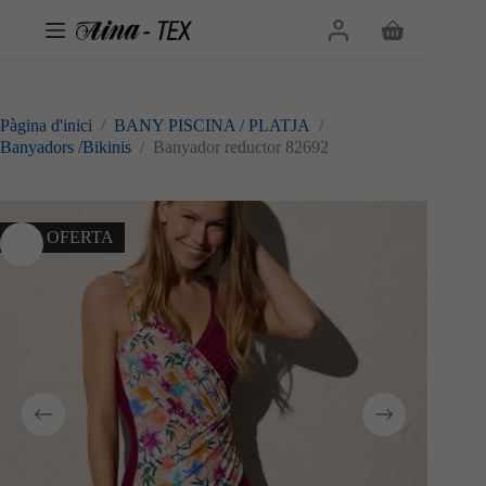
Omet
al
Cistella
contingut
de
la
compra
Pàgina d'inici
/
BANY PISCINA / PLATJA
/
Banyadors /Bikinis
/
Banyador reductor 82692
20% OFERTA