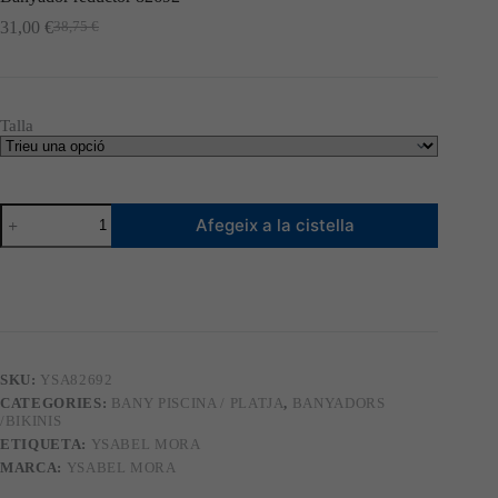
31,00
€
38,75
€
El
El
preu
preu
original
actual
era:
és:
38,75 €.
31,00 €.
Talla
quantitat
Afegeix a la cistella
de
Banyador
reductor
82692
SKU:
YSA82692
CATEGORIES:
BANY PISCINA / PLATJA
,
BANYADORS
/BIKINIS
ETIQUETA:
YSABEL MORA
MARCA:
YSABEL MORA