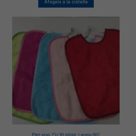
Afegeix a la cistella
Pitet gran 25×30 plàstic i goma 002