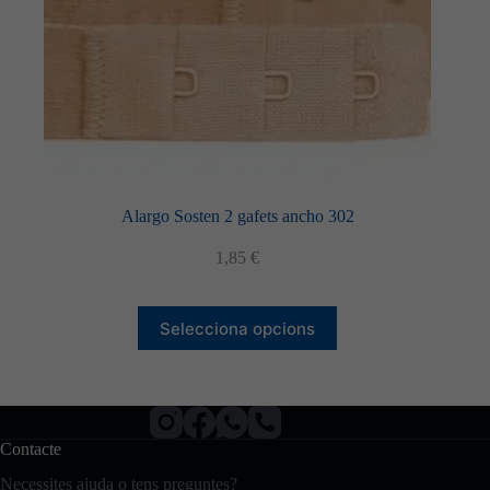
Alargo Sosten 2 gafets ancho 302
1,85
€
Aquest
Selecciona opcions
producte
té
diverses
variants.
Les
opcions
Contacte
es
poden
Necessites ajuda o tens preguntes?