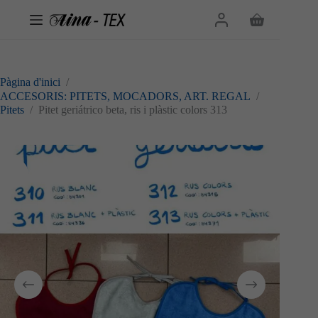
Omet
al
Cistella
contingut
de
la
compra
Pàgina d'inici
/
ACCESORIS: PITETS, MOCADORS, ART. REGAL
/
Pitets
/
Pitet geriátrico beta, ris i plàstic colors 313