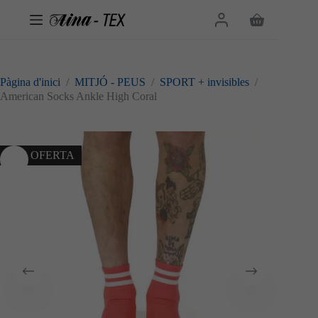
Omet
al
Cistella
contingut
de
la
compra
Pàgina d'inici
/
MITJÓ - PEUS
/
SPORT + invisibles
/
American Socks Ankle High Coral
10% OFERTA