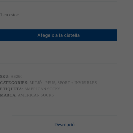
original
actual
era:
és:
10,95 €.
9,86 €.
1 en estoc
Afegeix a la cistella
SKU:
AS260
CATEGORIES:
MITJÓ - PEUS
,
SPORT + INVISIBLES
ETIQUETA:
AMERICAN SOCKS
MARCA:
AMERICAN SOCKS
Descripció