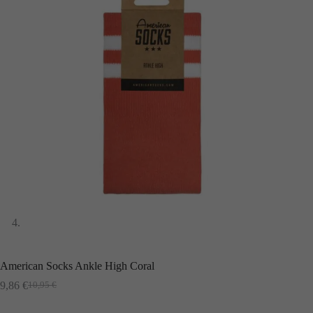
American Socks Ankle High Coral
9,86
€
10,95
€
El
El
preu
preu