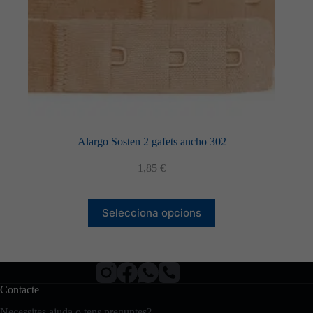
Alargo Sosten 2 gafets ancho 302
1,85
€
Aquest
Selecciona opcions
producte
té
diverses
variants.
Les
opcions
Contacte
es
poden
Necessites ajuda o tens preguntes?