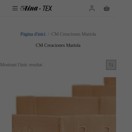
Omet
al
Cistella
contingut
de
la
compra
Pàgina d'inici
/
CM Creaciones Mariola
CM Creaciones Mariola
Mostrant l'únic resultat