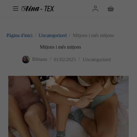
Omet
al
Cistella
contingut
de
la
compra
Pàgina d'inici
/
Uncategorized
/
Mitjons i més mitjons
Mitjons i més mitjons
Bibiana
01/02/2025
Uncategorized