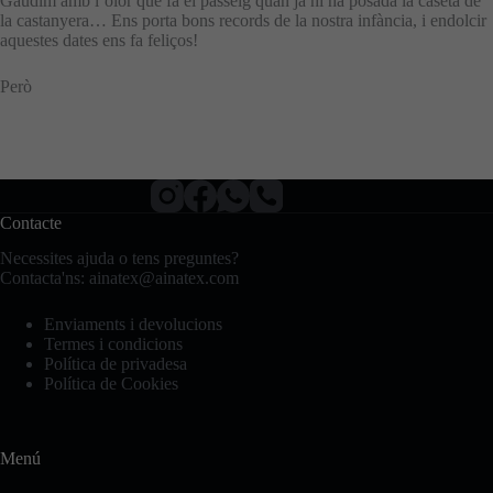
Gaudim amb l’olor que fa el passeig quan ja hi ha posada la caseta de
la castanyera… Ens porta bons records de la nostra infància, i endolcir
aquestes dates ens fa feliços!
Però
Contacte
Necessites ajuda o tens preguntes?
Contacta'ns:
ainatex@ainatex.com
Enviaments i devolucions
Termes i condicions
Política de privadesa
Política de Cookies
Menú