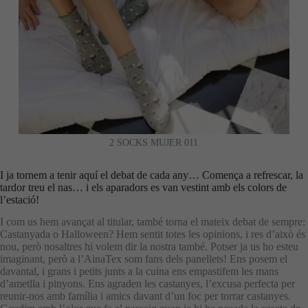
2 SOCKS MUJER 011
I ja tornem a tenir aquí el debat de cada any… Comença a refrescar, la
tardor treu el nas… i els aparadors es van vestint amb els colors de
l’estació!
I com us hem avançat al titular, també torna el mateix debat de sempre:
Castanyada o Halloween? Hem sentit totes les opinions, i res d’això és
nou, però nosaltres hi volem dir la nostra també. Potser ja us ho esteu
imaginant, però a l’AinaTex som fans dels panellets! Ens posem el
davantal, i grans i petits junts a la cuina ens empastifem les mans
d’ametlla i pinyons. Ens agraden les castanyes, l’excusa perfecta per
reunir-nos amb família i amics davant d’un foc per torrar castanyes.