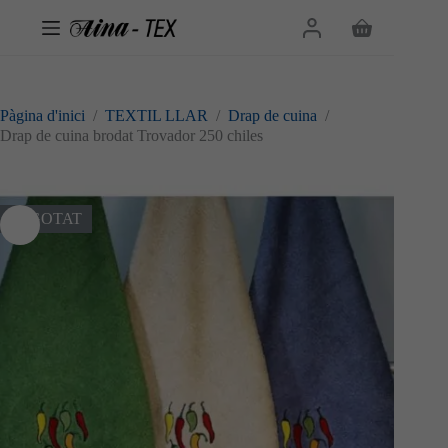
Omet
al
Cistella
contingut
de
la
compra
Pàgina d'inici
/
TEXTIL LLAR
/
Drap de cuina
/
Drap de cuina brodat Trovador 250 chiles
ESGOTAT