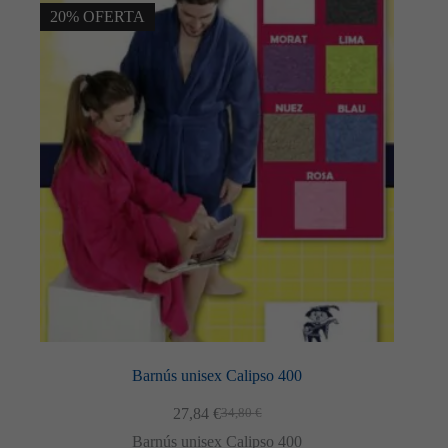
20% OFERTA
Barnús unisex Calipso 400
27,84
€
34,80
€
El
El
preu
preu
Barnús unisex Calipso 400