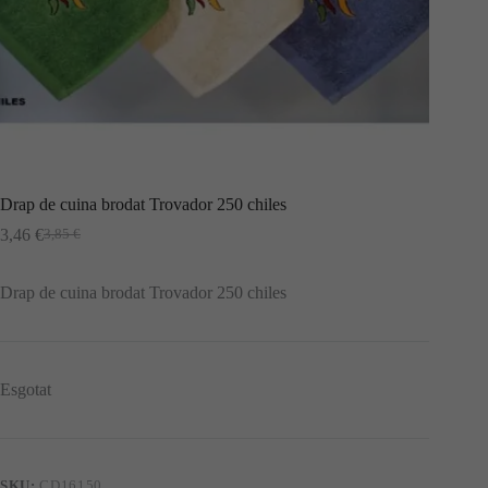
Drap de cuina brodat Trovador 250 chiles
3,46
€
3,85
€
El
El
preu
preu
original
actual
Drap de cuina brodat Trovador 250 chiles
era:
és:
3,85 €.
3,46 €.
Esgotat
SKU:
CD16150